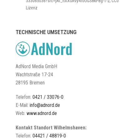
333065036?src=jAt_hXXGRvy4f0UGS8kPBg-1-2, CC0
Lizenz
TECHNISCHE UMSETZUNG
AdNord Media GmbH
Wachtstraße 17-24
28195 Bremen
Telefon:
0421 / 33076-0
E-Mail:
info@adnord.de
Web:
www.adnord.de
Kontakt Standort Wilhelmshaven:
Telefon:
04421 / 48819-0