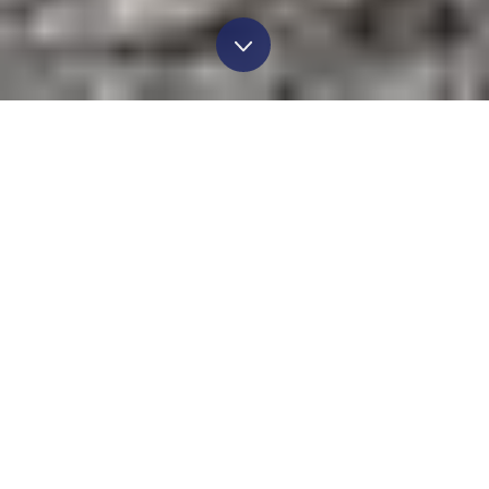
UNSERE LEISTUNGEN FÜR
SIE:
ERD-, KANAL- UND