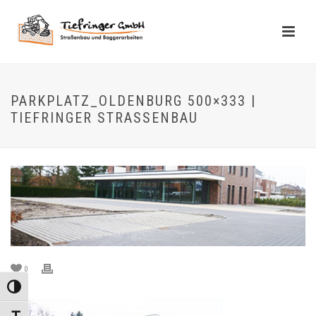
PARKPLATZ_OLDENBURG 500×333 |
TIEFRINGER STRASSENBAU
0
Umschalten auf hohe Kontraste